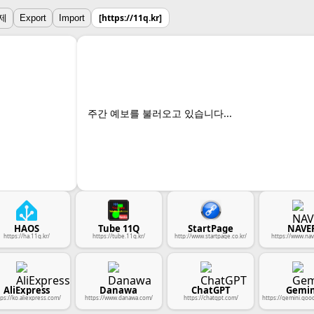
[https://11q.kr]
제
Export
Import
주간 예보를 불러오고 있습니다...
HAOS
Tube 11Q
StartPage
NAVE
https://ha.11q.kr/
https://tube.11q.kr/
http://www.startpage.co.kr/
https://www.nav
AliExpress
Danawa
ChatGPT
Gemin
tps://ko.aliexpress.com/
https://www.danawa.com/
https://chatgpt.com/