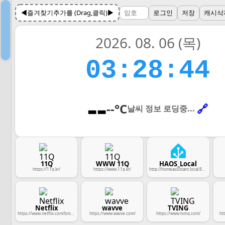
◀즐겨찾기추가를 (Drag,클릭)▶
로그인
저장
캐시삭
2026. 08. 06 (목)
03:28:45
--
--°C
🔗
날씨 정보 로딩중...
11Q
WWW 11Q
HAOS_Local
https://11q.kr/
https://www.11q.kr/
http://homeassistant.local:8123/
Netflix
wavve
TVING
https://www.netflix.com/browse
https://www.wavve.com/
https://www.tving.com/
ht